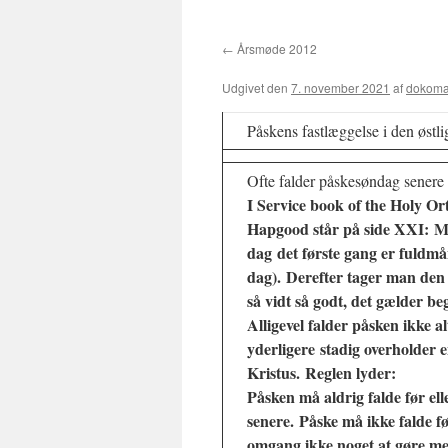
til
←
Årsmøde 2012
indhold
Udgivet den
7. november 2021
af
dokom
Påskens fastlæggelse i den østli
Ofte falder påskesøndag senere i
I Service book of the Holy O
Hapgood står på side XXI:
M
dag
det første gang er fuldmå
dag). Derefter tager man den
så vidt så godt, det gælder b
Alligevel falder påsken ikke a
yderligere stadig overholder e
Kristus. Reglen lyder:
Påsken må aldrig falde før el
senere. Påske må ikke falde før
omgang ikke noget at gøre me