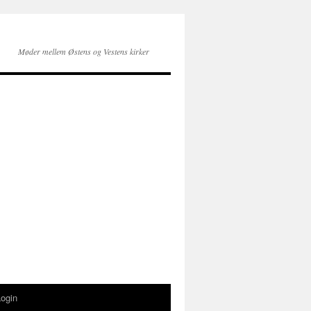
Møder mellem Østens og Vestens kirker
Login