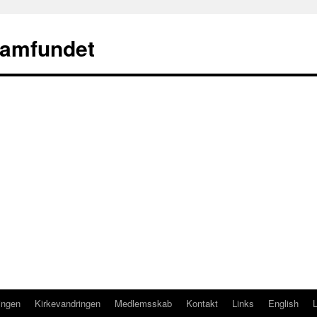
samfundet
ingen
Kirkevandringen
Medlemsskab
Kontakt
Links
English