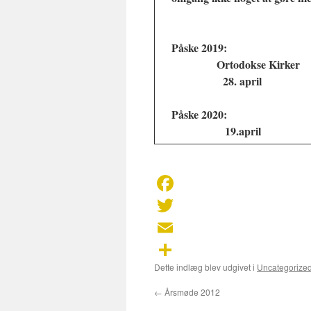
Påske 2019:
Ortodokse Kirker
28. april 
Påske 2020:
19.april
Facebook
Twitter
Email
Dette indlæg blev udgivet i
Uncategorize
Share
←
Årsmøde 2012