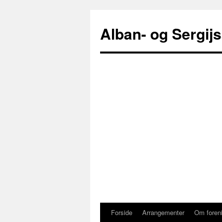
Alban- og Sergij
Forside
Arrangementer
Om foren
Hop