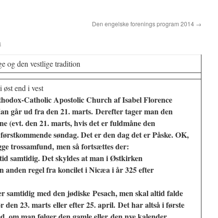
Den engelske forenings program 2014
→
a
ge og den vestlige tradition
 øst end i vest
rthodox-Catholic Apostolic Church af Isabel Florence
an går ud fra den 21. marts. Derefter tager man den
ne (evt. den 21. marts, hvis det er fuldmåne den
 førstkommende søndag. Det er den dag det er Påske. OK,
egge trossamfund, men så fortsættes der:
ltid samtidig. Det skyldes at man i Østkirken
n anden regel fra koncilet i Nicæa i år 325 efter
ler samtidig med den jødiske Pesach, men skal altid falde
 den 23. marts eller efter 25. april.
Det har altså i første
d, om man følger den gamle eller den nye kalender.