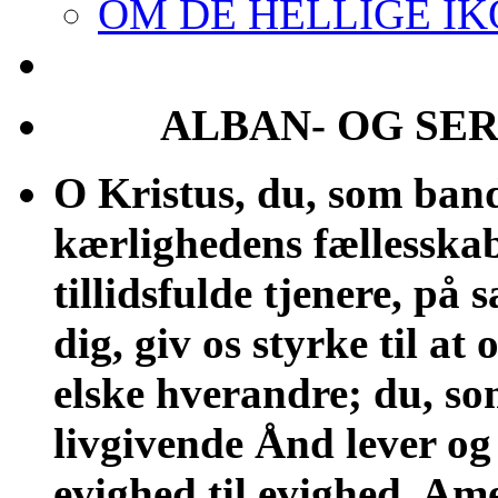
OM DE HELLIGE I
ALBAN- OG SE
O
Kristus, du, som band
kærlighedens fællesskab
tillidsfulde tjenere, på 
dig, giv os styrke til a
elske hverandre; du, s
livgivende Ånd lever og
evighed til evighed. Am