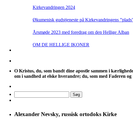
Kirkevandringen 2024
Økumenisk gudstjeneste på Kirkevandringens ”plads” t
Årsmøde 2023 med foredrag om den Hellige Alban
OM DE HELLIGE IKONER
O
Kristus, du, som bandt dine apostle sammen i kærlighedens f
om i sandhed at elske hverandre; du, som med Faderen og d
Søg
efter:
Alexander Nevsky, russisk ortodoks Kirke