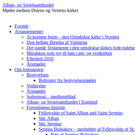
Alban- og Sergijsamfundet
Møder mellem Østens og Vestens kirker
Hop
Forside
til
Arrangementer
indhold
At komme hjem – den Ortodokse kirke i Norden
Den hellige Birgitta af Vadstena
Det gamle Testamente i den ortodokse kirkes forkyndelse 
Musikken som vej til bøn i øst- og vestkirken
Efteråret 2016
Årsmøder
Om foreningen
Bestyrelsen
Referater fra bestyrelsesmøder
Vedtægter
Årsmøder
Sobornost – medlemsblad
Alban- og Sergijsamfundet i England
Foreningens historie
Fellowship of Saint Alban and Saint Sergius
Skt. Alban
Skt. Sergius
Sergius Bulgakov – medstifter af Fellowship of St.
Bøn af Sergius Bulgakov