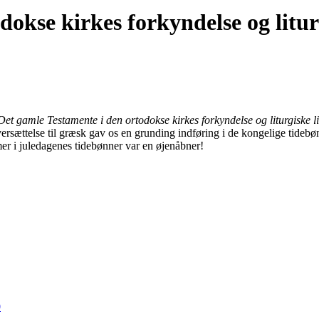
okse kirkes forkyndelse og litur
et gamle Testamente i den ortodokse kirkes forkyndelse og liturgiske 
rsættelse til græsk gav os en grunding indføring i de kongelige tidebøn
er i juledagenes tidebønner var en øjenåbner!
0