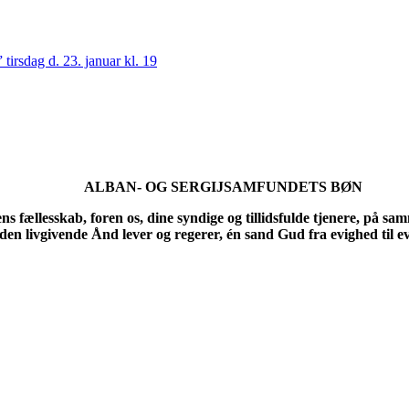
irsdag d. 23. januar kl. 19
ALBAN- OG SERGIJSAMFUNDETS BØN
ællesskab, foren os, dine syndige og tillidsfulde tjenere, på samme v
en livgivende Ånd lever og regerer, én sand Gud fra evighed til 