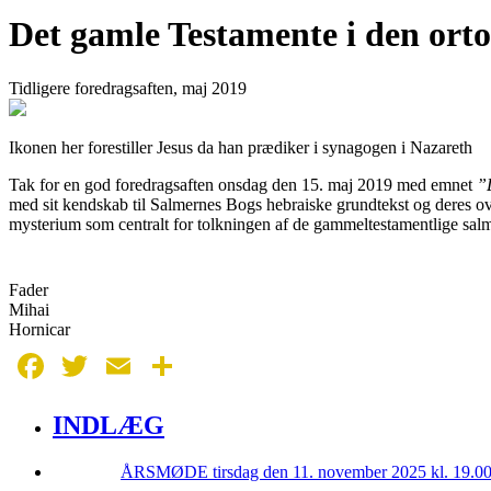
Det gamle Testamente i den ortod
Tidligere foredragsaften, maj 2019
Ikonen her forestiller Jesus da han prædiker i synagogen i Nazareth
Tak for en god foredragsaften onsdag den 15. maj 2019 med emnet
”D
med sit kendskab til Salmernes Bogs hebraiske grundtekst og deres ove
mysterium som centralt for tolkningen af de gammeltestamentlige salm
Fader
Mihai
Hornicar
Facebook
Twitter
Email
Share
INDLÆG
ÅRSMØDE tirsdag den 11. november 2025 kl. 19.0